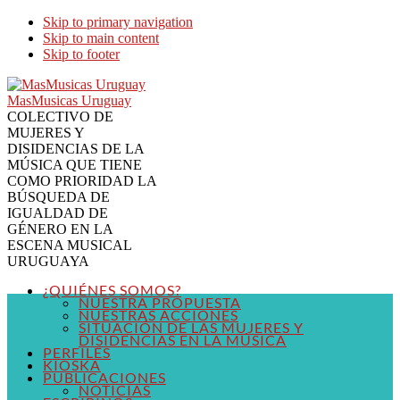
Skip to primary navigation
Skip to main content
Skip to footer
MasMusicas Uruguay
COLECTIVO DE
MUJERES Y
DISIDENCIAS DE LA
MÚSICA QUE TIENE
COMO PRIORIDAD LA
BÚSQUEDA DE
IGUALDAD DE
GÉNERO EN LA
ESCENA MUSICAL
URUGUAYA
¿QUIÉNES SOMOS?
NUESTRA PROPUESTA
NUESTRAS ACCIONES
SITUACIÓN DE LAS MUJERES Y
DISIDENCIAS EN LA MÚSICA
PERFILES
KIOSKA
PUBLICACIONES
NOTICIAS