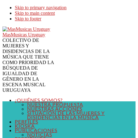
Skip to primary navigation
Skip to main content
Skip to footer
MasMusicas Uruguay
COLECTIVO DE
MUJERES Y
DISIDENCIAS DE LA
MÚSICA QUE TIENE
COMO PRIORIDAD LA
BÚSQUEDA DE
IGUALDAD DE
GÉNERO EN LA
ESCENA MUSICAL
URUGUAYA
¿QUIÉNES SOMOS?
NUESTRA PROPUESTA
NUESTRAS ACCIONES
SITUACIÓN DE LAS MUJERES Y
DISIDENCIAS EN LA MÚSICA
PERFILES
KIOSKA
PUBLICACIONES
NOTICIAS