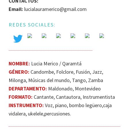
CONTACTOS:
IGUALDAD
Email:
lucialauramerico@gmail.com
DE
GÉNERO
REDES SOCIALES:
EN
LA
ESCENA
MUSICAL
URUGUAYA
NOMBRE:
Lucia Merico / Qaramtá
GÉNERO:
Candombe, Folclore, Fusión, Jazz​,
Milonga, Músicas del mundo, Tango, Zamba
DEPARTAMENTO:
Maldonado, Montevideo
FORMATO:
Cantante, Cantautora, Instrumentista
INSTRUMENTO:
Voz, piano, bombo legüero,caja
vidalera, ukelele,percusiones.