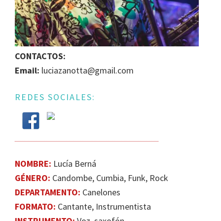
IGUALDAD
DE
GÉNERO
EN
CONTACTOS:
LA
Email:
luciazanotta@gmail.com
ESCENA
MUSICAL
REDES SOCIALES:
URUGUAYA
NOMBRE:
Lucía Berná
GÉNERO:
Candombe, Cumbia, Funk, Rock
DEPARTAMENTO:
Canelones
FORMATO:
Cantante, Instrumentista
INSTRUMENTO:
Voz, saxofón