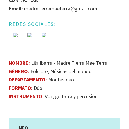
CONTACTOS:
IGUALDAD
Email:
madretierramaeterra@gmail.com
DE
GÉNERO
REDES SOCIALES:
EN
LA
ESCENA
MUSICAL
URUGUAYA
NOMBRE:
Lila Ibarra - Madre Tierra Mae Terra
GÉNERO:
Folclore, Músicas del mundo
DEPARTAMENTO:
Montevideo
FORMATO:
Dúo
INSTRUMENTO:
Voz, guitarra y percusión
INFO: