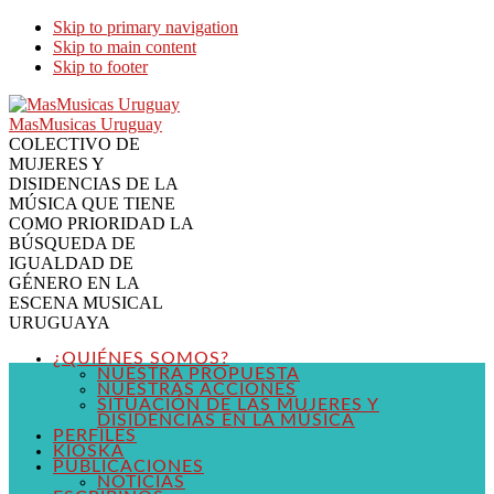
Skip to primary navigation
Skip to main content
Skip to footer
MasMusicas Uruguay
COLECTIVO DE
MUJERES Y
DISIDENCIAS DE LA
MÚSICA QUE TIENE
COMO PRIORIDAD LA
BÚSQUEDA DE
IGUALDAD DE
GÉNERO EN LA
ESCENA MUSICAL
URUGUAYA
¿QUIÉNES SOMOS?
NUESTRA PROPUESTA
NUESTRAS ACCIONES
SITUACIÓN DE LAS MUJERES Y
DISIDENCIAS EN LA MÚSICA
PERFILES
KIOSKA
PUBLICACIONES
NOTICIAS