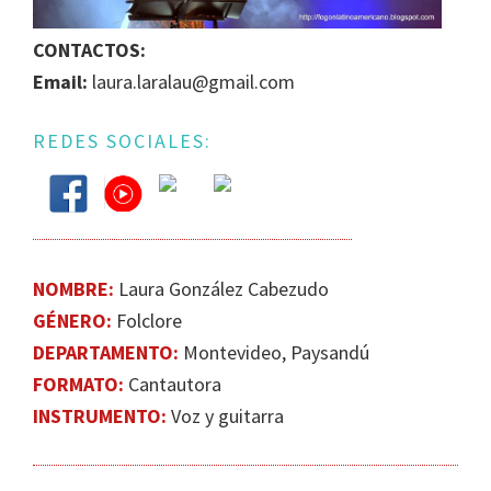
IGUALDAD
CONTACTOS:
DE
Email:
laura.laralau@gmail.com
GÉNERO
EN
LA
REDES SOCIALES:
ESCENA
MUSICAL
URUGUAYA
NOMBRE:
Laura González Cabezudo
GÉNERO:
Folclore
DEPARTAMENTO:
Montevideo, Paysandú
FORMATO:
Cantautora
INSTRUMENTO:
Voz y guitarra