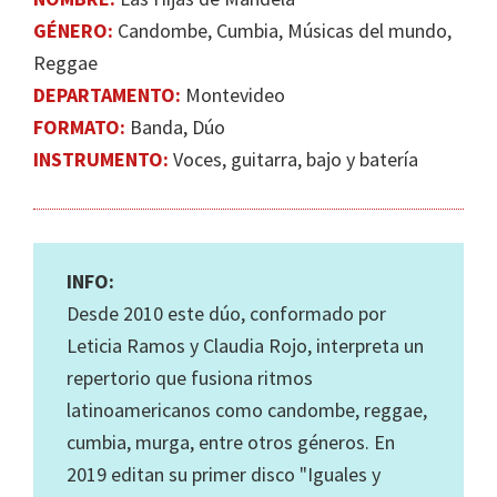
IGUALDAD
GÉNERO:
Candombe, Cumbia, Músicas del mundo,
DE
Reggae
GÉNERO
DEPARTAMENTO:
Montevideo
EN
FORMATO:
Banda, Dúo
LA
INSTRUMENTO:
Voces, guitarra, bajo y batería
ESCENA
MUSICAL
URUGUAYA
INFO:
Desde 2010 este dúo, conformado por
Leticia Ramos y Claudia Rojo, interpreta un
repertorio que fusiona ritmos
latinoamericanos como candombe, reggae,
cumbia, murga, entre otros géneros. En
2019 editan su primer disco "Iguales y