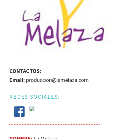
IGUALDAD
DE
GÉNERO
EN
LA
ESCENA
MUSICAL
URUGUAYA
CONTACTOS:
Email:
produccion@lamelaza.com
REDES SOCIALES:
NOMBRE:
La Melaza