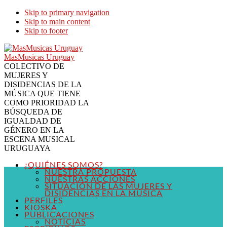
Skip to primary navigation
Skip to main content
Skip to footer
MasMusicas Uruguay
COLECTIVO DE
MUJERES Y
DISIDENCIAS DE LA
MÚSICA QUE TIENE
COMO PRIORIDAD LA
BÚSQUEDA DE
IGUALDAD DE
GÉNERO EN LA
ESCENA MUSICAL
URUGUAYA
¿QUIÉNES SOMOS?
NUESTRA PROPUESTA
NUESTRAS ACCIONES
SITUACIÓN DE LAS MUJERES Y
DISIDENCIAS EN LA MÚSICA
PERFILES
KIOSKA
PUBLICACIONES
NOTICIAS