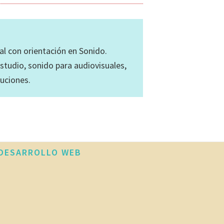
al con orientación en Sonido.
estudio, sonido para audiovisuales,
uciones.
DESARROLLO WEB