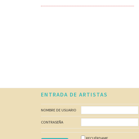
DE
GÉNERO
EN
LA
ESCENA
MUSICAL
URUGUAYA
Footer
ENTRADA DE ARTISTAS
NOMBRE DE USUARIO
CONTRASEÑA
RECUÉRDAME