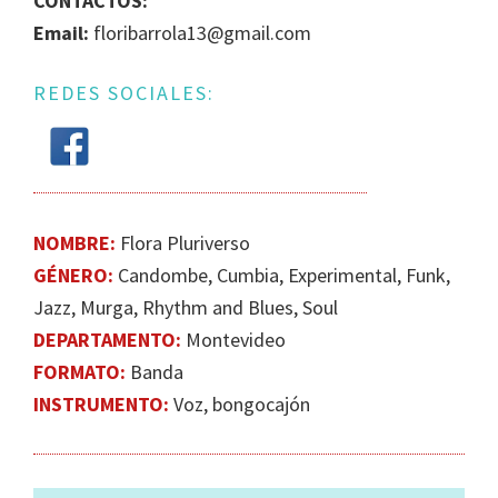
CONTACTOS:
IGUALDAD
Email:
floribarrola13@gmail.com
DE
GÉNERO
REDES SOCIALES:
EN
LA
ESCENA
MUSICAL
URUGUAYA
NOMBRE:
Flora Pluriverso
GÉNERO:
Candombe, Cumbia, Experimental, Funk,
Jazz​, Murga, Rhythm and Blues, Soul
DEPARTAMENTO:
Montevideo
FORMATO:
Banda
INSTRUMENTO:
Voz, bongocajón