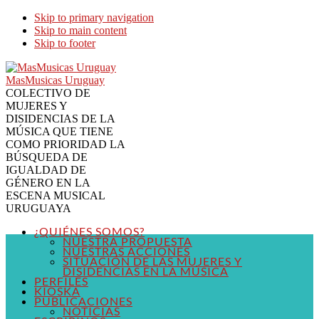
Skip to primary navigation
Skip to main content
Skip to footer
MasMusicas Uruguay
COLECTIVO DE
MUJERES Y
DISIDENCIAS DE LA
MÚSICA QUE TIENE
COMO PRIORIDAD LA
BÚSQUEDA DE
IGUALDAD DE
GÉNERO EN LA
ESCENA MUSICAL
URUGUAYA
¿QUIÉNES SOMOS?
NUESTRA PROPUESTA
NUESTRAS ACCIONES
SITUACIÓN DE LAS MUJERES Y
DISIDENCIAS EN LA MÚSICA
PERFILES
KIOSKA
PUBLICACIONES
NOTICIAS