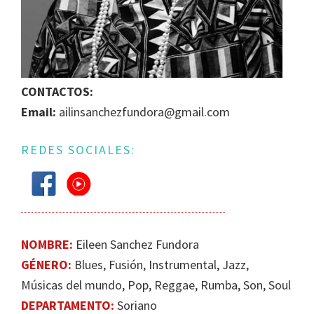
IGUALDAD
DE
GÉNERO
EN
LA
CONTACTOS:
ESCENA
Email:
ailinsanchezfundora@gmail.com
MUSICAL
URUGUAYA
REDES SOCIALES:
NOMBRE:
Eileen Sanchez Fundora
GÉNERO:
Blues, Fusión, Instrumental, Jazz​,
Músicas del mundo, Pop, Reggae, Rumba, Son, Soul
DEPARTAMENTO:
Soriano