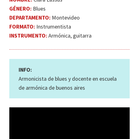
IGUALDAD
GÉNERO:
Blues
DE
DEPARTAMENTO:
Montevideo
GÉNERO
FORMATO:
Instrumentista
EN
INSTRUMENTO:
Armónica, guitarra
LA
ESCENA
MUSICAL
URUGUAYA
INFO:
Armonicista de blues y docente en escuela
de armónica de buenos aires