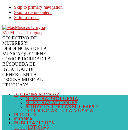
Skip to primary navigation
Skip to main content
Skip to footer
MasMusicas Uruguay
COLECTIVO DE
MUJERES Y
DISIDENCIAS DE LA
MÚSICA QUE TIENE
COMO PRIORIDAD LA
BÚSQUEDA DE
IGUALDAD DE
GÉNERO EN LA
ESCENA MUSICAL
URUGUAYA
¿QUIÉNES SOMOS?
NUESTRA PROPUESTA
NUESTRAS ACCIONES
SITUACIÓN DE LAS MUJERES Y
DISIDENCIAS EN LA MÚSICA
PERFILES
KIOSKA
PUBLICACIONES
NOTICIAS