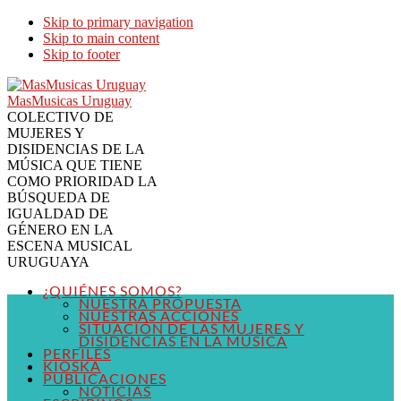
Skip to primary navigation
Skip to main content
Skip to footer
MasMusicas Uruguay
COLECTIVO DE
MUJERES Y
DISIDENCIAS DE LA
MÚSICA QUE TIENE
COMO PRIORIDAD LA
BÚSQUEDA DE
IGUALDAD DE
GÉNERO EN LA
ESCENA MUSICAL
URUGUAYA
¿QUIÉNES SOMOS?
NUESTRA PROPUESTA
NUESTRAS ACCIONES
SITUACIÓN DE LAS MUJERES Y
DISIDENCIAS EN LA MÚSICA
PERFILES
KIOSKA
PUBLICACIONES
NOTICIAS