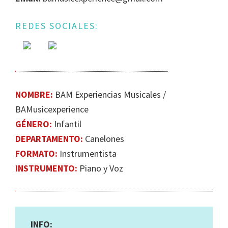
DE
GÉNERO
REDES SOCIALES:
EN
LA
ESCENA
MUSICAL
URUGUAYA
NOMBRE:
BAM Experiencias Musicales /
BAMusicexperience
GÉNERO:
Infantil
DEPARTAMENTO:
Canelones
FORMATO:
Instrumentista
INSTRUMENTO:
Piano y Voz
INFO: