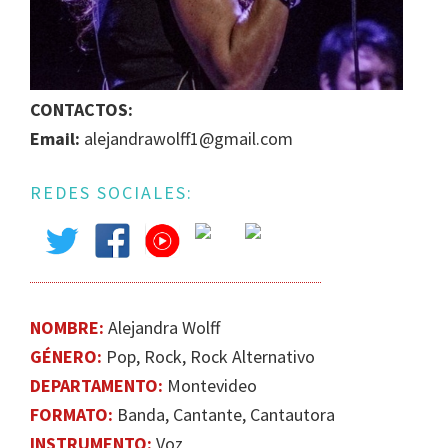
IGUALDAD
DE
GÉNERO
EN
CONTACTOS:
LA
Email:
alejandrawolff1@gmail.com
ESCENA
MUSICAL
REDES SOCIALES:
URUGUAYA
NOMBRE:
Alejandra Wolff
GÉNERO:
Pop, Rock, Rock Alternativo
DEPARTAMENTO:
Montevideo
FORMATO:
Banda, Cantante, Cantautora
INSTRUMENTO:
Voz